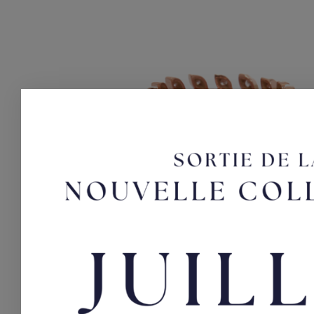
Eugenie
Bague en or rose et Diamants
2150,00
€