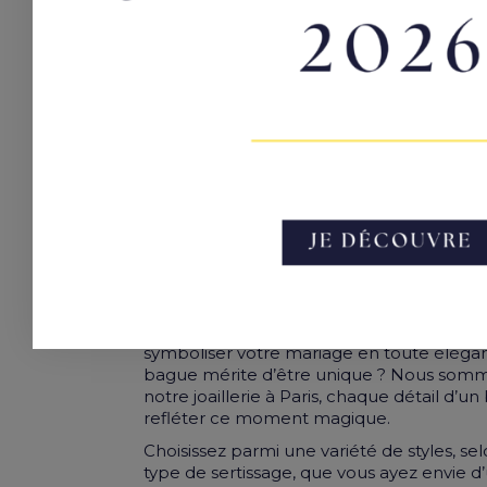
TROUVEZ 
P
Une
alliance en diamant
est un bijou e
symboliser votre mariage en toute éléga
bague mérite d’être unique ? Nous somme
notre joaillerie à Paris, chaque détail d’u
refléter ce moment magique.
Choisissez parmi une variété de styles, selo
type de sertissage, que vous ayez envie 