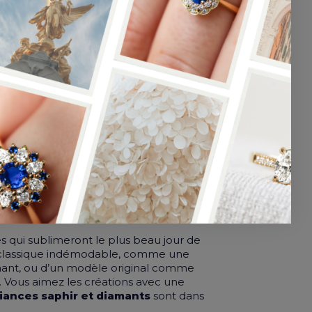
N DIAMANT
IS
 gravure peut rendre votre bijou encore
qui sublimeront le plus beau jour de
’un classique indémodable, comme une
ant, ou d’un modèle original comme
. Vous aimez les créations avec une
liances saphir et diamants
sont dans