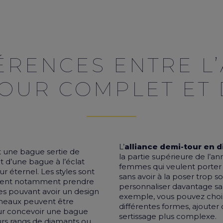
ÉRENCES ENTRE L
OUR COMPLET ET
L’
alliance demi-tour en 
t une
bague sertie de
la partie supérieure de l’an
git d’une bague à l’éclat
femmes qui veulent porter 
 éternel. Les styles sont
sans avoir à la poser trop 
uvent notamment prendre
personnaliser davantage sa
ues pouvant avoir un design
exemple, vous pouvez choi
nneaux peuvent être
différentes formes, ajouter
our concevoir une bague
sertissage plus complexe.
urs rangs de diamants ou