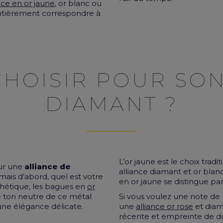
nce en or jaune
, or blanc ou
entièrement correspondre à
CHOISIR POUR SON
DIAMANT ?
L’or jaune est le choix trad
our une
alliance de
alliance diamant et or blan
ais d’abord, quel est votre
en or jaune se distingue par
thétique, les bagues en
or
ton neutre de ce métal
Si vous voulez une note de
ne élégance délicate.
une
alliance or rose
et diam
récente et empreinte de d