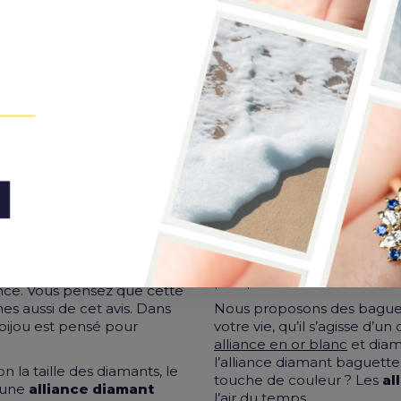
VOTRE ALLIANCE E
OUR FEMME À PAR
vos goûts et songez qu’une
xceptionnel et parfait pour
plus précieux.
nce. Vous pensez que cette
s aussi de cet avis. Dans
Nous proposons des bagues 
n bijou est pensé pour
votre vie, qu’il s’agisse d
alliance en or blanc
et diam
l’alliance diamant baguette
n la taille des diamants, le
touche de couleur ? Les
al
d’une
alliance diamant
l’air du temps.