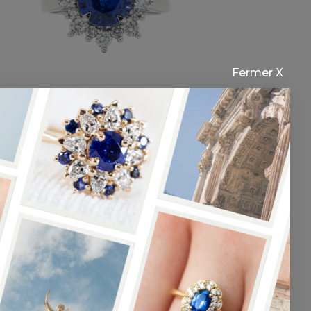
Fermer X
Minuit
Bague en or blanc et Saphir
0,00
€