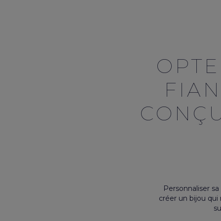
OPTE
FIA
CONÇU
Personnaliser sa
créer un bijou qu
su