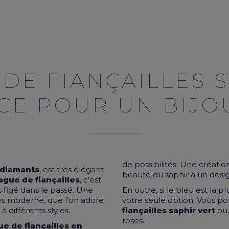
DE FIANÇAILLES S
NCE POUR UN BIJO
de possibilités. Une créatio
diamants
, est très élégant
beauté du saphir à un desi
ague de fiançailles
, c’est
 figé dans le passé. Une
En outre, si le bleu est la pl
rès moderne, que l’on adore
votre seule option. Vous po
à différents styles.
fiançailles saphir vert
ou,
roses.
e de fiançailles en