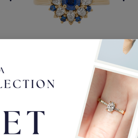
Tournesol
Bague en or jaune et saphir
3300,00
€
560