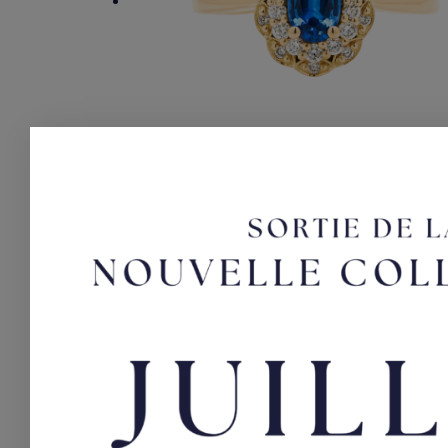
Lorette
Bague en or jaune et saphir
2700,00
€