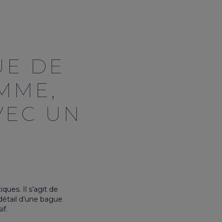
UE DE
MME,
VEC UN
ques. Il s’agit de
détail d’une bague
if.