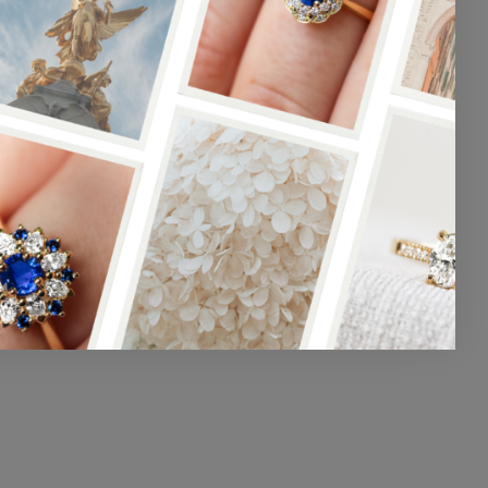
Astre
Bague en or blanc et Saphir bleu
0,00
€