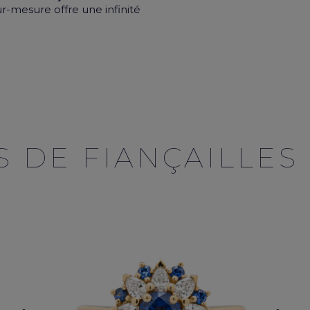
ur-mesure offre une infinité
 DE FIANÇAILLES