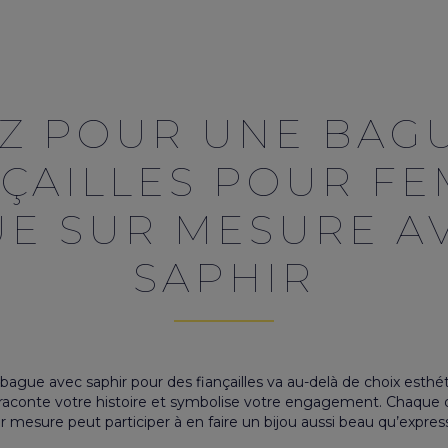
Z POUR UNE BAG
NÇAILLES POUR FE
E SUR MESURE A
SAPHIR
bague avec saphir
pour des fiançailles va au-delà de choix esthéti
i raconte votre histoire et symbolise votre engagement. Chaque 
r mesure peut participer à en faire un bijou aussi beau qu’express