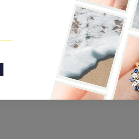
Noeud Divin
Bague en or blanc et Saphir
3050,00
€
200