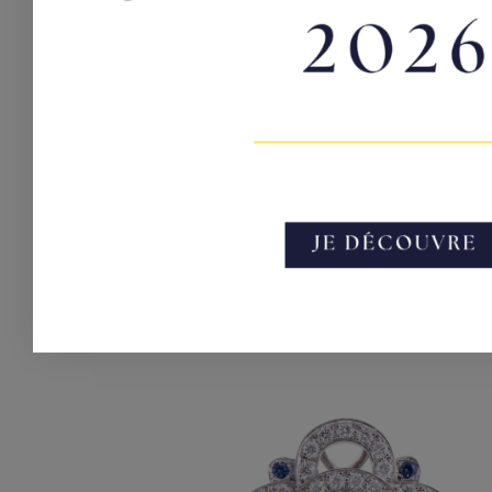
Astre – Saphir bleu & or jaune
2000,00
€