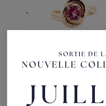
Noeud divin
Bague en or jaune et Tourmaline
1400,00
€