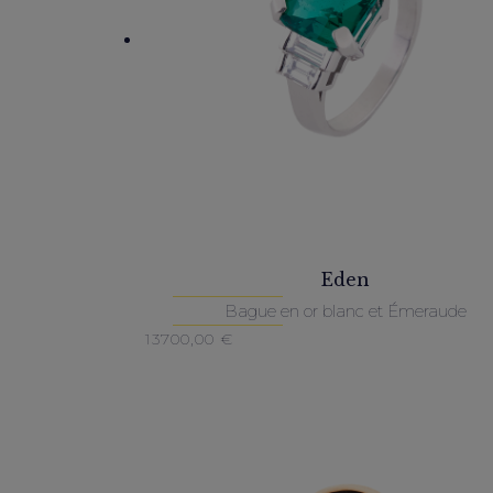
Eden
Bague en or blanc et Émeraude
13700,00
€