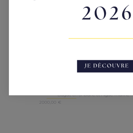
Astre
Bague en or blanc et Aigue-marine
2000,00
€