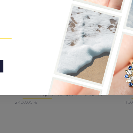
Fleur de lys
Bague en or blanc et Diamants
2400,00
€
116