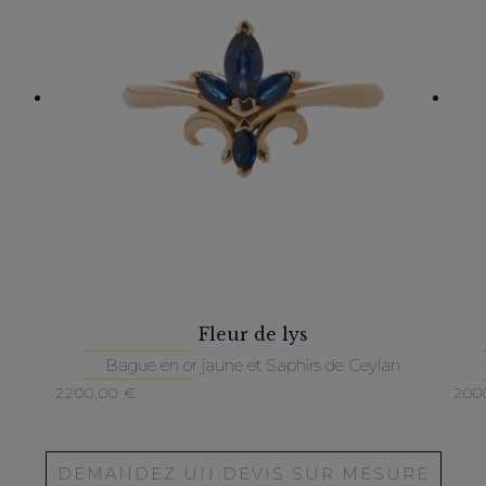
Fleur de lys
Bague en or jaune et Saphirs de Ceylan
2200,00
€
200
DEMANDEZ UN DEVIS SUR MESURE