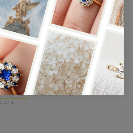
Duchesse
Bague en or blanc et Rubis
00,00
€