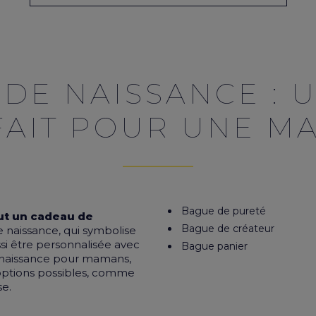
 DE NAISSANCE : 
FAIT POUR UNE M
Bague de pureté
ut un cadeau de
Bague de créateur
e naissance, qui symbolise
ssi être personnalisée avec
Bague panier
 naissance pour mamans,
s options possibles, comme
se
.