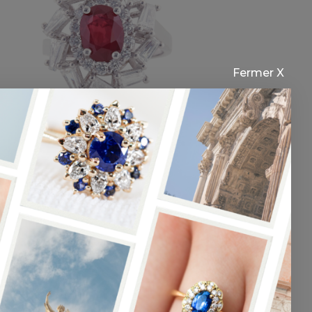
Fermer X
Comète – Rubis
00,00
€