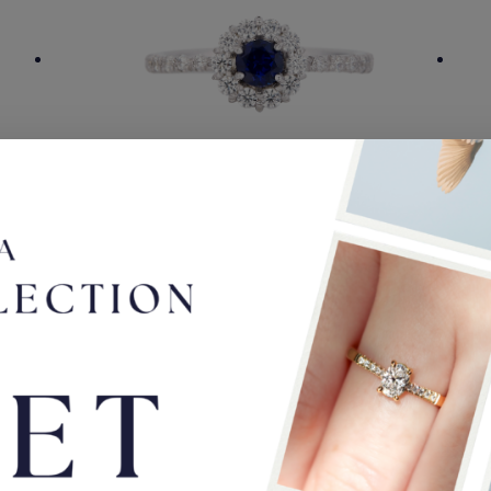
Astre
Bague en or blanc et Saphir bleu
126
2000,00
€