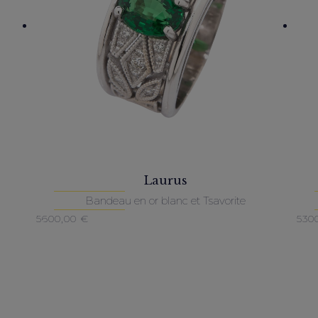
Laurus
Bandeau en or blanc et Tsavorite
5600,00
€
530