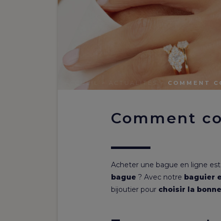
ACCUEIL
>
ACTUALITÉS
>
COMMENT CO
Comment con
Acheter une bague en ligne est 
bague
? Avec notre
baguier e
bijoutier pour
choisir la bonn