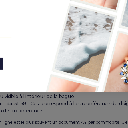
iser notre baguier en lign
lle réelle
sans zoom (réglage
100 %
)
t correcte en validant les 5 cm de la page avec une règle
e sur la feuille jusqu’à correspondance avec un cercle. I
 visible à l’intérieur de la bague
44, 51, 58… Cela correspond à la circonférence du doi
cm de circonférence.
en ligne est le plus souvent un document A4, par commodité. C