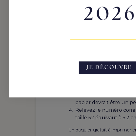
Comment util
étapes
Imprimez le
baguier tai
Vérifiez que l’échelle es
Faites glisser votre bagu
papier devrait être un peu
Relevez le numéro comme 
taille 52 équivaut à 5,2 
Un baguier gratuit à imprimer 