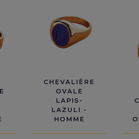
CHEVALIÈRE
E
OVALE
LAPIS-
LAZULI -
E
HOMME
O