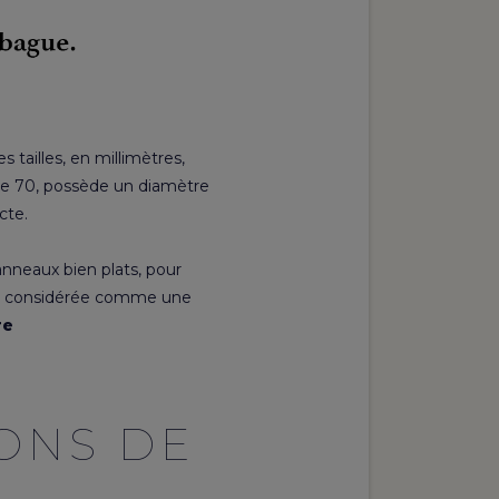
s tailles, en millimètres,
le 70, possède un diamètre
cte.
anneaux bien plats, pour
st considérée comme une
re
ONS DE