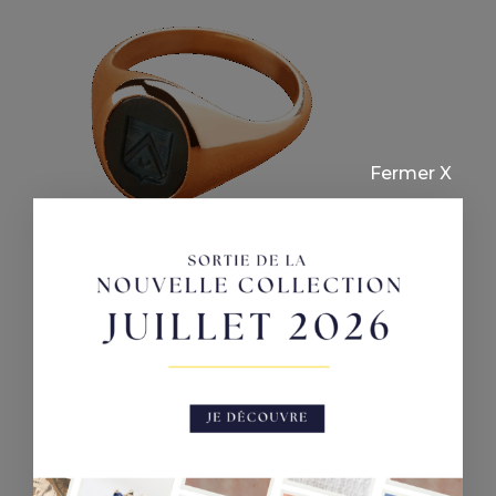
2500,00 €
à
3000,00 €
Fermer X
Jaspe
Chevalière femme ovale Jaspe
Plage
2500,00
€
–
3000,00
€
de
prix :
2500,00 €