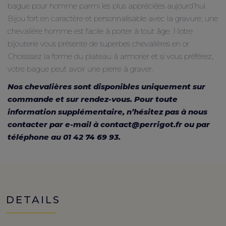
bague pour homme parmi les plus appréciées aujourd’hui.
Bijou fort en caractère et personnalisable avec la gravure, une
chevalière homme est facile à porter à tout âge. Notre
bijouterie vous présente de superbes chevalières en or.
Choisissez la forme du plateau à armorier et si vous préférez,
votre bague peut avoir une pierre à graver.
Nos chevalières sont disponibles uniquement sur
commande et sur rendez-vous. Pour toute
information supplémentaire, n’hésitez pas à nous
contacter par e-mail à
contact@perrigot.fr
ou par
téléphone au
01 42 74 69 93
.
DETAILS