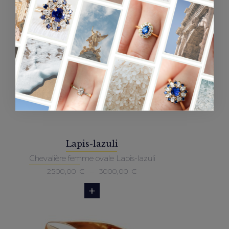
à
3000,00 €
Lapis-lazuli
Chevalière femme ovale Lapis-lazuli
Plage
2500,00
€
–
3000,00
€
de
prix :
2500,00 €
à