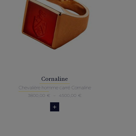
3000,00 €
Cornaline
Chevalière homme carré Cornaline
Plage
3800,00
€
–
4500,00
€
de
prix :
3800,00 €
à
4500,00 €