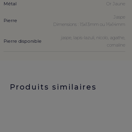
Métal
Or Jaune
Jaspe
Pierre
Dimensions : 15x13mm ou 16x14mm
jaspe, lapis-lazuli, nicolo, agathe,
Pierre disponible
cornaline
Produits similaires