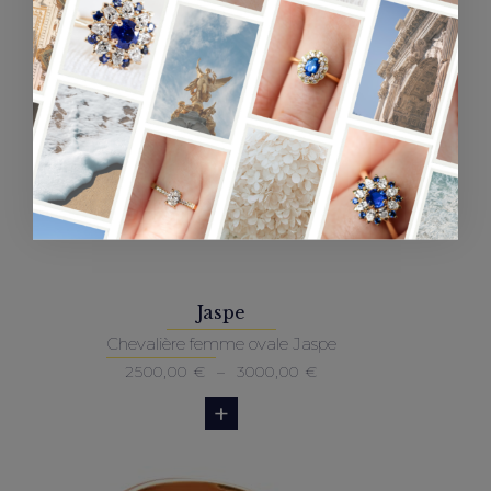
à
3000,00 €
Jaspe
Chevalière femme ovale Jaspe
Plage
2500,00
€
–
3000,00
€
de
prix :
2500,00 €
à