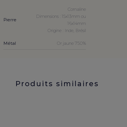
Cornaline
Dimensions : 15x13mm ou
Pierre
16x14mm
Origine : Inde, Brésil
Métal
Or jaune 750%
Produits similaires