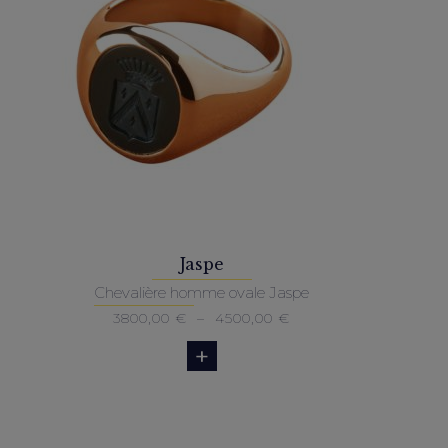
3000,00 €
Jaspe
Chevalière homme ovale Jaspe
Plage
3800,00
€
–
4500,00
€
de
prix :
3800,00 €
à
4500,00 €