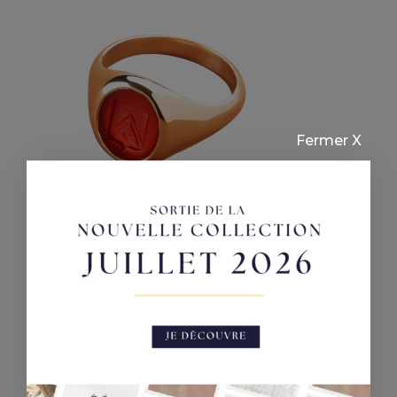
3800,00 €
à
4500,00 €
Fermer X
Cornaline
Chevalière femme ovale Cornaline
Plage
2500,00
€
–
3000,00
€
de
prix :
2500,00 €