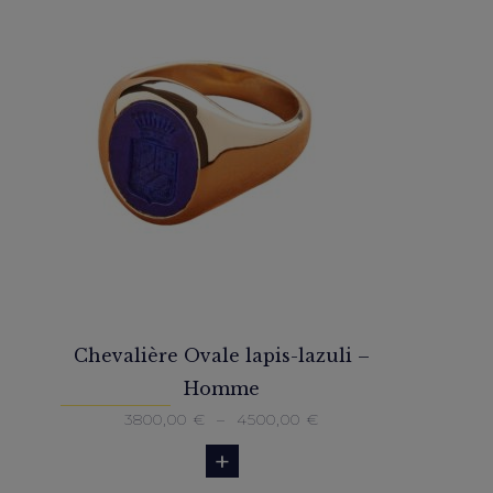
Chevalière Ovale lapis-lazuli –
Homme
Plage
3800,00
€
–
4500,00
€
de
prix :