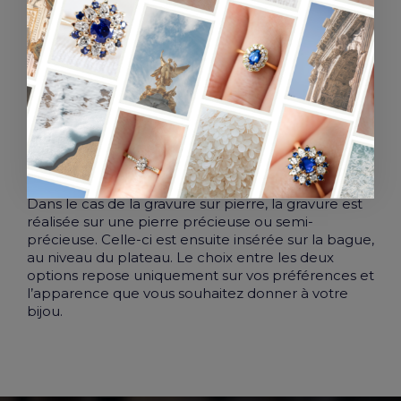
GRAVURE SUR MÉTAL OU SUR
PIERRE ?
Pour votre chevalière, vous êtes libre de choisir
une gravure sur métal ou sur pierre. Pour la
première, le graveur grave votre
chevalière d’un
blason
ou symbole de votre choix à même la
bague, qu’elle soit en or jaune ou en or blanc.
Dans le cas de la gravure sur pierre, la gravure est
réalisée sur une pierre précieuse ou semi-
précieuse. Celle-ci est ensuite insérée sur la bague,
au niveau du plateau. Le choix entre les deux
options repose uniquement sur vos préférences et
l’apparence que vous souhaitez donner à votre
bijou.