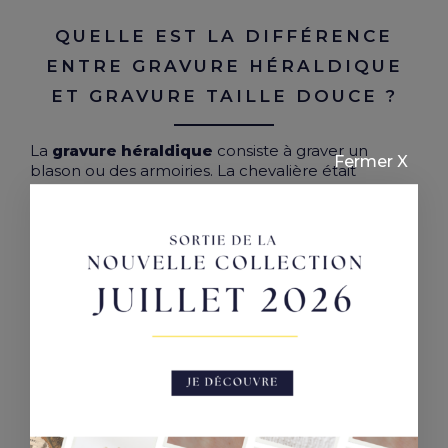
QUELLE EST LA DIFFÉRENCE
ENTRE GRAVURE HÉRALDIQUE
ET GRAVURE TAILLE DOUCE ?
La
gravure héraldique
consiste à graver un
Fermer X
blason ou des armoiries. La chevalière était
traditionnellement utilisée pour les cachets de cire,
à la manière d’un sceau. De cette manière, la
gravure héraldique est réalisée en sens inverse,
pour qu’une fois apposée sur la cire, l’empreinte
soit à l’endroit.
La gravure en taille douce peut également être
utilisée sur une chevalière. C’est un travail d’orfèvre
qui consiste à inciser le métal afin de lui apporter
des formes et du relief. Elle peut être appliquée
sur tout type d’objets métalliques. On parle
également de
gravure sur chevalière
ornementale
.