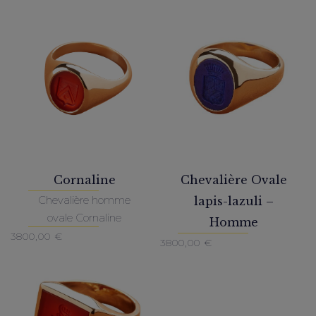
Cornaline
Chevalière Ovale
Chevalière homme
lapis-lazuli –
ovale Cornaline
Homme
3800,00
€
3800,00
€