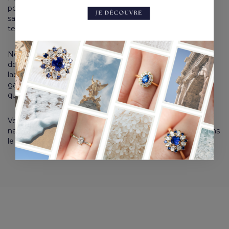
pourrions vous présenter une gamme de magnifiques
saphirs dans les nuances que vous appréciez, toujours en
tenant compte du budget qui a été préalablement établi.
Nous ne travaillons qu’avec des fournisseurs de confiance,
dont les pierres sont systématiquement certifiées par un
laboratoire de gemmologie, condition impérative pour
garantir l’authenticité, la meilleure traçabilité possible et la
qualité de chaque gemme ornant nos créations.
Veuillez noter que nous ne proposons pas de pierre
naturelle fine ou précieuse à l’achat, mais uniquement dans
le contexte de la création d’un bijou.