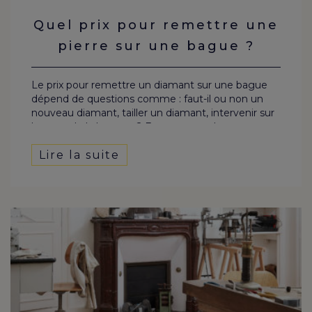
Quel prix pour remettre une
pierre sur une bague ?
Le prix pour remettre un diamant sur une bague
dépend de questions comme : faut-il ou non un
nouveau diamant, tailler un diamant, intervenir sur
le reste de la bague… ? Entre autres choses, on
tient compte ici de la qualité du diamant, s’il faut
remettre une pierre dessertie sur une bague.
Lire la suite