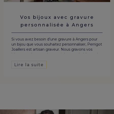
Vos bijoux avec gravure
personnalisée à Angers
Si vous avez besoin d’une gravure à Angers pour
un bijou que vous souhaitez personnaliser, Perrigot
Joaillers est artisan graveur. Nous gravons vos
bijoux sur place, quel que soit le type de bijou et le
message. Habituellement, cette personnalisation
concerne des bijoux offerts lors d’occasions
Lire la suite
exceptionnelles, mais les raisons de vouloir faire
graver une bague, une alliance, une chevalière ou
une médaille sont en réalité nombreuses.