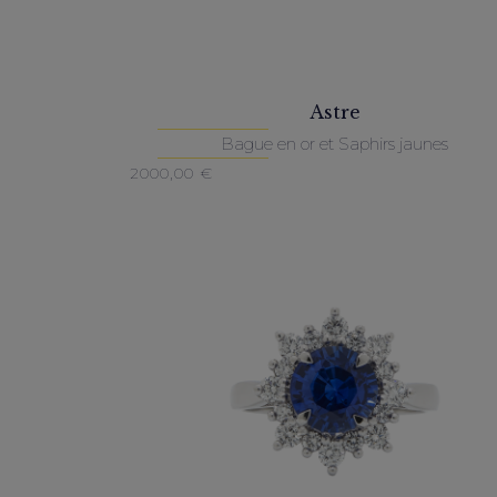
Astre
Bague en or et Saphirs jaunes
2000,00
€