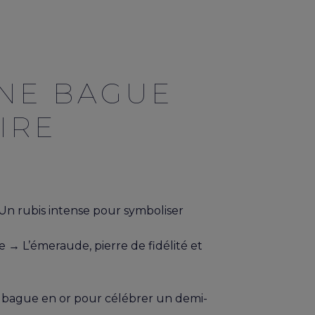
UNE BAGUE
IRE
 Un rubis intense pour symboliser
e
→ L’émeraude, pierre de fidélité et
e bague en or pour célébrer un demi-