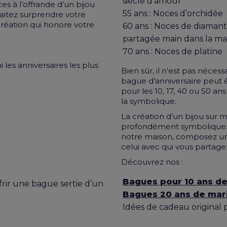
siècle d’amour
s à l’offrande d’un bijou
55 ans : Noces d’orchidée
aitez surprendre votre
 création qui honore votre
60 ans : Noces de diamant
partagée main dans la ma
70 ans : Noces de platine
les anniversaires les plus
Bien sûr, il n’est pas néces
bague d’anniversaire peut ê
pour les 10, 17, 40 ou 50 an
la symbolique.
La création d’un bijou sur 
profondément symbolique.
notre maison, composez un
celui avec qui vous partagez
Découvrez nos :
Bagues pour 10 ans d
ffrir une bague sertie d’un
Bagues 20 ans de mar
Idées de cadeau original