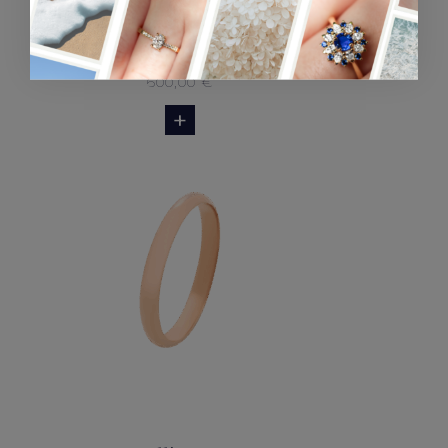
Alliance
Alliance en or rose - 2mm
600,00
€