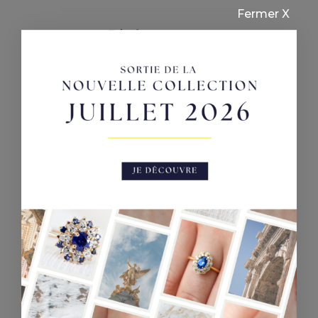
Fermer X
Pétale
Bague en or blanc et Saphirs bleu
6300,00
€