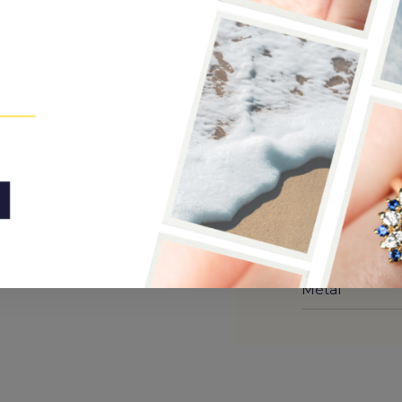
tensément, la bague Nova éblouit
 750%, son anneau se divise en
Pierre de cent
rgeant vers une pierre
griffes. Un écrin de 16
n.
ale pour des fiançailles. Son
Entourage
cordent parfaitement à une
Toutes les pier
ncarne qualité et raffinement,
Métal