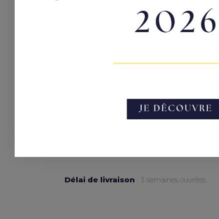
Inspirée des novae, ces étoiles qui brillent in
par son éclat éternel et sa pureté. En or blanc
quatre branches pavées de 28 diamants, conve
centrale ronde de 0,30 carat, sertie par quatre 
diamants ronds sublime cette pièce d’exceptio
Symbole d’amour éternel, la bague Nova est idé
design intemporel et ses lignes élégantes s’ac
alliance fine en or blanc.
Dotée d’un certificat gemmologique GIA, elle i
pour une beauté hypnotisante et inoubliable.
Délai de livraison
: 3 semaines ouvrées.