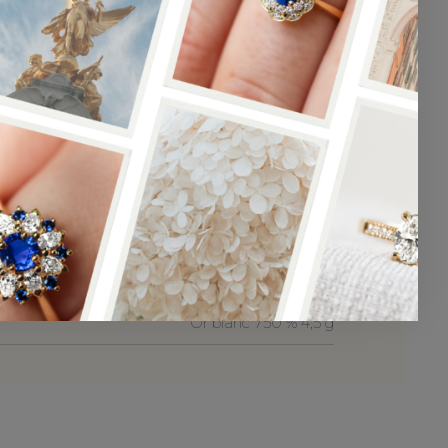
Diamant rond : 0.30 ct
Qualité minimum : SI certificat
rale
d'authenticité
Dimension : 4.3mm
16 diamants ronds
Poids de l'entourage : 0.19 ct
28 diamants rond
res
Poids du pavage : 0.19 ct
Or blanc 750 % 4,5 g