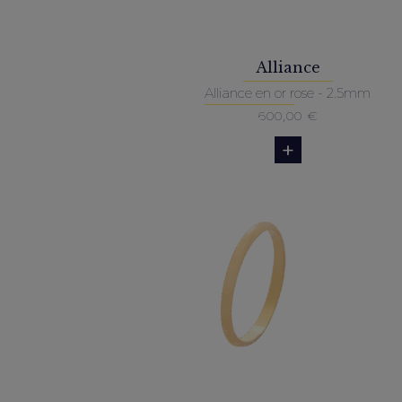
Alliance
Alliance en or rose - 2.5mm
600,00
€