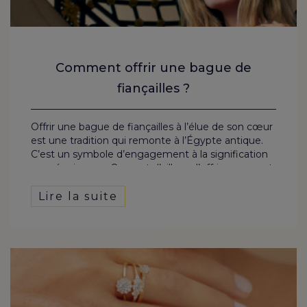
Comment offrir une bague de
fiançailles ?
Offrir une bague de fiançailles à l’élue de son cœur
est une tradition qui remonte à l’Égypte antique.
C’est un symbole d’engagement à la signification
sans équivoque. On peut d’ailleurs l’offrir en posant
directement la grande question : veux-tu
m’épouser ? Mais il y a mille façons d’offrir cette
Lire la suite
bague à sa chère et tendre.