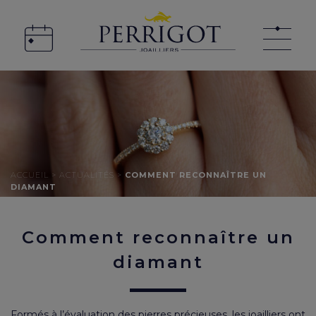
ACCUEIL
>
ACTUALITÉS
>
COMMENT RECONNAÎTRE UN
DIAMANT
Comment reconnaître un
diamant
Formés à l’évaluation des pierres précieuses, les joailliers ont