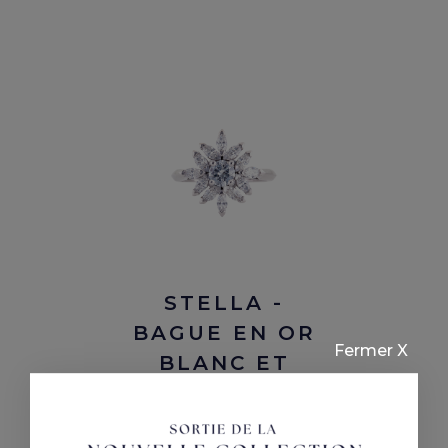
STELLA -
BAGUE EN OR
Fermer X
BLANC ET
DIAMANT 0.40
CARAT