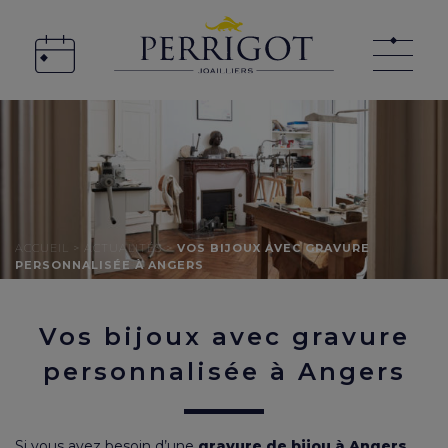
ACCUEIL
>
ACTUALITÉS
>
VOS BIJOUX AVEC GRAVURE
PERSONNALISÉE À ANGERS
Vos bijoux avec gravure
personnalisée à Angers
Si vous avez besoin d’une
gravure de bijou à Angers