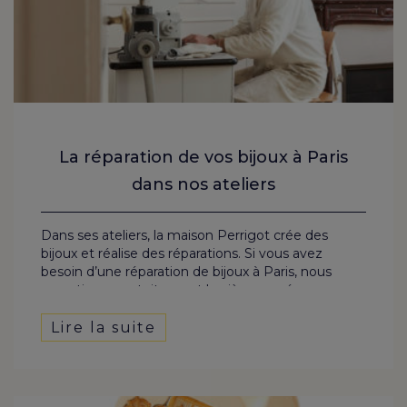
La réparation de vos bijoux à Paris
dans nos ateliers
Dans ses ateliers, la maison Perrigot crée des
bijoux et réalise des réparations. Si vous avez
besoin d’une réparation de bijoux à Paris, nous
expertisons gratuitement la pièce cassée ou
abîmée et nous vous proposons un devis, selon
notre grille de tarifs. Réparation simple ou projet
Lire la suite
complexe de remise à neuf, découvrez les services
de notre bijouterie.