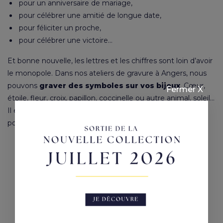
pour un anniversaire de mariage,
pour célébrer une amitié de longue date,
pour féliciter un proche,
pour célébrer une victoire…
Et bonne nouvelle, les lettres et les chiffres sont loin d’avoir
le monopole. Dans nos ateliers de gravure à Angers, nous
pouvons
graver des symboles sur vos bijoux
. Cœur,
Fermer X
étoile, fleur, croix, papillon, coccinelle ou autre animal, soleil…
Il existe une infinité de symboles à graver sur les bijoux,
pour toutes sortes de raisons et surtout, pour faire plaisir !