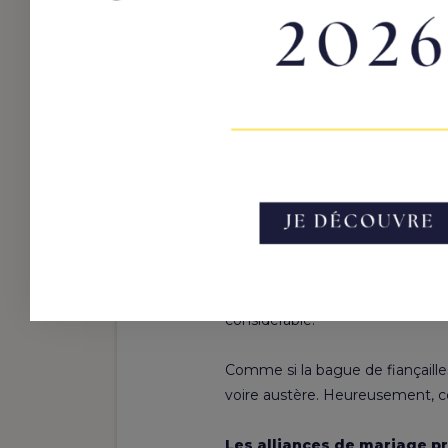
Tous ces styles différents offren
Pas vraiment, mais
au niveau d
alliance.
Les différent
mariage
On imagine souvent une allia
design traditionnel et si l’on s’
considérable.
Comme si la bague de fiançailles
voire austère. Heureusement, ce 
Les alliances de mariage pr