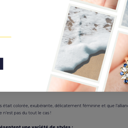
t un vaste choix pour une bague de fiançailles. Le choix est-il plus
es styles, il existe une indéniable différence entre bag
s styles des alliances de
nce comme
un fin anneau en or,
éventuellement un
anneau gr
en tient à ce grand classique, la différence entre alliance et bague
 était colorée, exubérante, délicatement féminine et que l’allian
n’est pas du tout le cas !
ésentent une variété de styles :