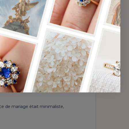
 restreint pour les alliances ?
ue de fiançailles et une
avé
. C’est effectivement le
 de fiançailles est certainement
ce de mariage était minimaliste,