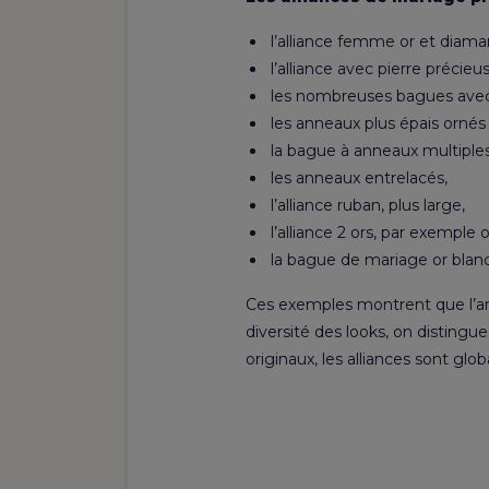
l’alliance femme or et diama
l’alliance avec pierre précieu
les nombreuses bagues avec m
les anneaux plus épais ornés
la bague à anneaux multiples
les anneaux entrelacés,
l’alliance ruban, plus large,
l’alliance 2 ors, par exemple o
la bague de mariage or blanc
Ces exemples montrent que l’ann
diversité des looks, on disting
originaux, les alliances sont gl