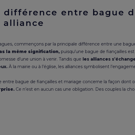
e différence entre bague 
t alliance
bagues
, commençons par la principale différence entre une bague 
pas la même signification,
puisqu’une bague de fiançailles es
messe d’une union à venir. Tandis que
les alliances s’échang
œux.
À la mairie ou à l’église, les alliances symbolisent l’engageme
 entre bague de fiançailles et
mariage
concerne la façon dont on
rprise.
Ce n’est en aucun cas une obligation. Des couples la ch