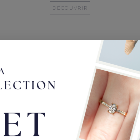
DÉCOUVRIR
 de styles entre alliance 
nçailles
 un diamant unique) est extrêmement courant. Cependant,
les b
cts, avec l’or jaune, l’or blanc et l’or rose,
parfois deux or
pulaire pour des fiançailles, sur des bagues en or blanc. Mais vo
, émeraude et or blanc ou or jaune. Cette bague peut avoir deux pi
trilogie, qui est un anneau à 3 pierres, est une autre possibilité,
its diamants.