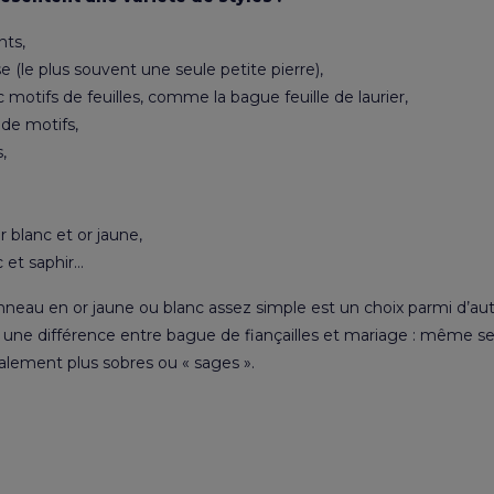
nts,
se (le plus souvent une seule petite pierre),
otifs de feuilles, comme la bague feuille de laurier,
 de motifs,
,
r blanc et or jaune,
 et saphir…
eau en or jaune ou blanc assez simple est un choix parmi d’aut
ue une différence entre bague de fiançailles et mariage : même s
obalement plus sobres ou « sages ».