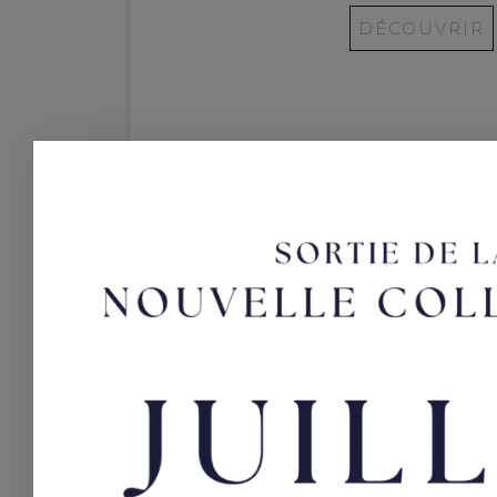
DÉCOUVRIR
La différence
bague de fia
L’anneau solitaire (bague avec
prennent toutes sortes d’aspe
bien évidemment.
Le saphir est une pierre très po
de fiançailles rubis et or jaune
les bagues toi et moi. Une bague 
anneau entièrement serti de pet