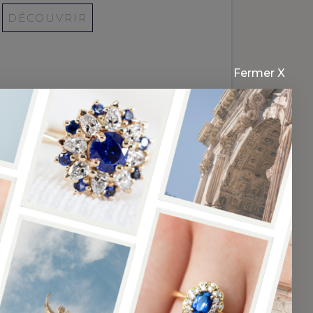
DÉCOUVRIR
Fermer X
et
agues de fiançailles
s ou les trois, et les pierres,
us pouvez aussi choisir une bague
erres et
des diamants
, comme
 ou la bague d’éternité, un